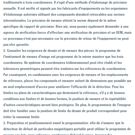
traditionnels à trois coordonnées. Il s'agit d'une méthode d'étalonnage de précision
annuelle. Il est vérifié et signalé par les fabricants d'équipements ou les organismes
d'étalonnage autorisés utilisant des composants standard retracables aux normes
internationales. La précision de mesure atteint la norme dépend de la valeur
spécifique du rapport de précision. Bien sûr, vous pouvez également demander à une
agence de vérification tierce d'effectuer une vérification de précision et un OEM, mais
ce processus n'est pas nécessaire car la précision de retour de l'équipement ne peut
pas être garantie.
2. Connaître les exigences de dessin et de mesure des pièces: le programme de
l'instrument de mesure d'image est programmé de la même manière que les trois
coordonnées. Un système de coordonnées tridimensionnel peut être établi et les
tolérances géométriques peuvent être évaluées sur les références de coordonnées.
Par conséquent, en combinaison avec les exigences de mesure et les emplacements
de référence, placer les composants et mesurer autant de dimensions que possible sur
un seul emplacement d'accès pour améliorer l'efficacité de la détection. Pour les
limites ou plans de caractéristiques qui deviennent la référence, s'il y a de bonnes
conditions aux limites et de bonnes formes, la position de mesure et la répétabilité
d'autres caractéristiques seront bien protégées. De plus, le programmeur de l'imageur
doit être familier avec la position de limite du dessin de produit correspondant pour
éviter la mauvaise limite.
3. Préparation et positionnement avant la programmation: afin de s'assurer que le
détecteur de défaut de particules magnétiques portable peut utiliser le programme de
mesure par lots, sans référence, positionnez d'abord la pièce, trouvez des