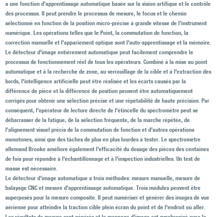
a une fonction d'apprentissage automatique basée sur la vision artifique et le contrôle
des processus. Il peut prendre le processus de mesure, le focus et le chemin
sélectionné en fonction de la position micro-précise à grande vitesse de l'instrument
numérique. Les opérations telles que le Point, la commutation de fonction, la
correction manuelle et l'appariement optique sont l'auto-apprentissage et la mémoire.
Le détecteur d'image entièrement automatique peut facilement comprendre le
processus de fonctionnement réel de tous les opérateurs. Combiné à la mise au point
automatique et à la recherche de zone, au verrouillage de la cible et à l'extraction des
bords, l'intelligence artificielle peut être réalisée et les écarts causés par la
différence de pièce et la différence de position peuvent être automatiquement
corrigés pour obtenir une sélection précise et une répétabilité de haute précision. Par
conséquent, l'opérateur de lecture directe de l'étincelle du spectromètre peut se
débarrasser de la fatigue, de la sélection fréquente, de la marche répétée, de
l'alignement visuel précis de la commutation de fonction et d'autres opérations
monotones, ainsi que des tâches de plus en plus lourdes à tester. Le spectromètre
allemand Brooke améliore également l'efficacité du dosage des pièces des centaines
de fois pour répondre à l'échantillonnage et à l'inspection industrielles. Un test de
masse est nécessaire.
Le détecteur d'image automatique a trois méthodes: mesure manuelle, mesure de
balayage CNC et mesure d'apprentissage automatique. Trois modules peuvent être
superposés pour la mesure composite. Il peut numériser et générer des images de vue
aérienne pour atteindre la traction cible plein écran du point et de l'endroit où aller.
Les résultats de mesure sont générés et le mappage d'image est synchronisé avec le