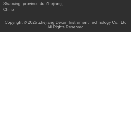
Shaoxing, province du Zhejiang,
Chine
Copyright © 2025 Zhejiang Dexun Instrument Technology Co., Ltd
All Rights Reserved