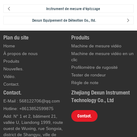
Instrument de mesure d'épissage
Dexun Equipement de Détection Co., ltd.
Plan du site
Produits
Home
Machine de mesure vidéo
À propos de nous
Machine de mesure vidéo en un
clic
Produits
Profilomètre de rugosité
Nouvelles.
Tester de rondeur
Vidéo.
Règle de note
Contact.
Contact.
Zhejiang Dexun Instrument
Technology Co., Ltd
E-Mail :
568122706@qq.com
Hotline: +8613852599875
Contact.
Add: N° 1 et 2, bâtiment 21,
vallée U, Liandong 1999, route
ouest de Wuxing, rue Songxia,
district de Shangyu, ville de